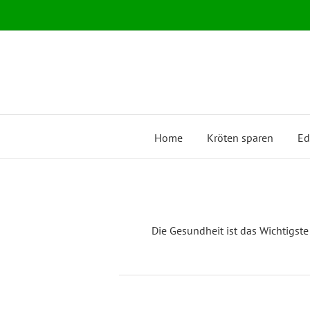
Zum
Inhalt
springen
Home
Kröten sparen
Ed
Die Gesundheit ist das Wichtigst