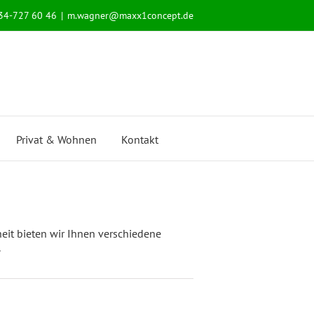
534-727 60 46
|
m.wagner@maxx1concept.de
Privat & Wohnen
Kontakt
eit bieten wir Ihnen verschiedene
.