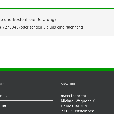
he und kostenfreie Beratung?
34-7276046) oder senden Sie uns eine Nachricht!
ten
ANSCHRIFT
ntakt
maxx1concept
Michael Wagner e.K.
ome
Grünes Tal 20b
22113 Oststeinbek