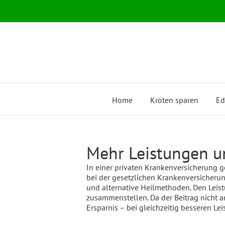
Zum
Inhalt
springen
Home
Kröten sparen
Ed
Mehr Leistungen un
In einer privaten Krankenversicherung g
bei der gesetzlichen Krankenversicherun
und alternative Heilmethoden. Den Lei
zusammenstellen. Da der Beitrag nicht an
Ersparnis – bei gleichzeitig besseren Le