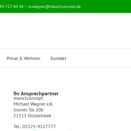
534-727 60 46
|
m.wagner@maxx1concept.de
Privat & Wohnen
Kontakt
Ihr Ansprechpartner
maxx1concept
Michael Wagner e.K.
Grünes Tal 20b
22113 Oststeinbek
Tel.: 01525-9117777