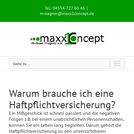
Zum
Tel.: 04534-727 60 46
|
Inhalt
m.wagner@maxx1concept.de
springen
Gehe zu ...
Warum brauche ich eine
Haftpflichtversicherung?
Ein Mißgeschick ist schnell passiert und die negativen
Folgen z.B. bei einem unabsichtlichen Personenschaden,
können Sie ein Leben lang begleiten. Darum gehört die
Haftpflichtversicherung zu den unverzichtbaren