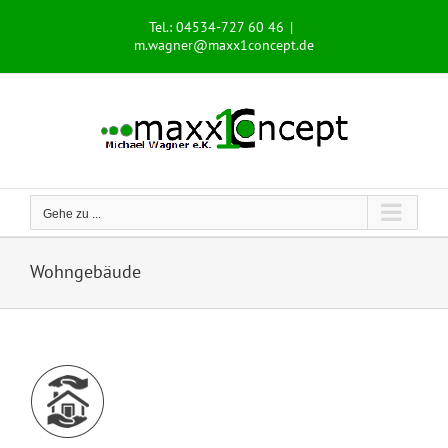
Zum
Tel.: 04534-727 60 46
|
Inhalt
m.wagner@maxx1concept.de
springen
Gehe zu ...
Wohngebäude